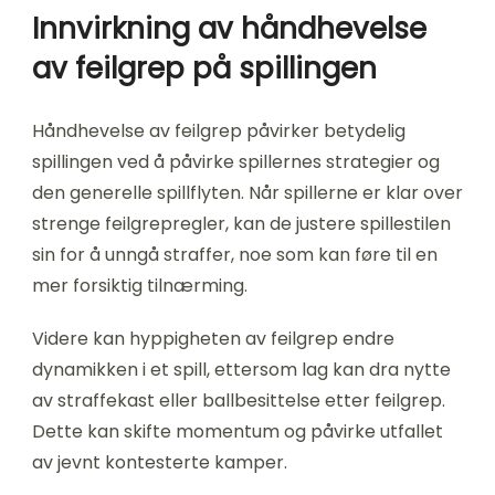
Innvirkning av håndhevelse
av feilgrep på spillingen
Håndhevelse av feilgrep påvirker betydelig
spillingen ved å påvirke spillernes strategier og
den generelle spillflyten. Når spillerne er klar over
strenge feilgrepregler, kan de justere spillestilen
sin for å unngå straffer, noe som kan føre til en
mer forsiktig tilnærming.
Videre kan hyppigheten av feilgrep endre
dynamikken i et spill, ettersom lag kan dra nytte
av straffekast eller ballbesittelse etter feilgrep.
Dette kan skifte momentum og påvirke utfallet
av jevnt kontesterte kamper.