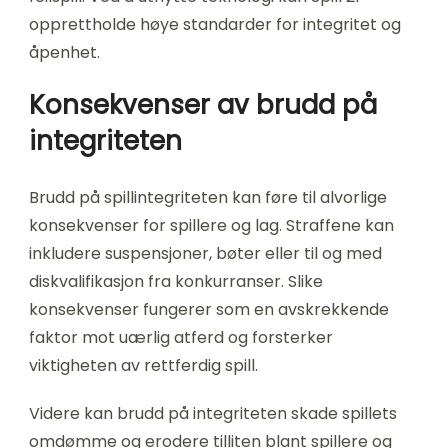
opprettholde høye standarder for integritet og
åpenhet.
Konsekvenser av brudd på
integriteten
Brudd på spillintegriteten kan føre til alvorlige
konsekvenser for spillere og lag. Straffene kan
inkludere suspensjoner, bøter eller til og med
diskvalifikasjon fra konkurranser. Slike
konsekvenser fungerer som en avskrekkende
faktor mot uærlig atferd og forsterker
viktigheten av rettferdig spill.
Videre kan brudd på integriteten skade spillets
omdømme og erodere tilliten blant spillere og