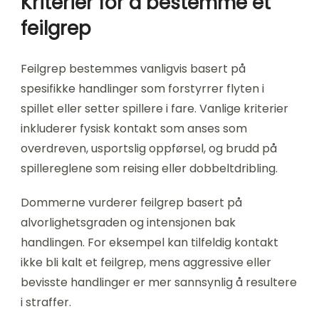
Kriterier for å bestemme et
feilgrep
Feilgrep bestemmes vanligvis basert på
spesifikke handlinger som forstyrrer flyten i
spillet eller setter spillere i fare. Vanlige kriterier
inkluderer fysisk kontakt som anses som
overdreven, usportslig oppførsel, og brudd på
spillereglene som reising eller dobbeltdribling.
Dommerne vurderer feilgrep basert på
alvorlighetsgraden og intensjonen bak
handlingen. For eksempel kan tilfeldig kontakt
ikke bli kalt et feilgrep, mens aggressive eller
bevisste handlinger er mer sannsynlig å resultere
i straffer.