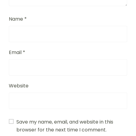
Name
*
Email
*
Website
Save my name, email, and website in this
browser for the next time I comment.