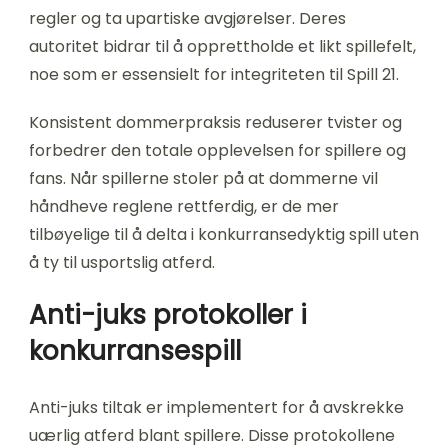
regler og ta upartiske avgjørelser. Deres
autoritet bidrar til å opprettholde et likt spillefelt,
noe som er essensielt for integriteten til Spill 21.
Konsistent dommerpraksis reduserer tvister og
forbedrer den totale opplevelsen for spillere og
fans. Når spillerne stoler på at dommerne vil
håndheve reglene rettferdig, er de mer
tilbøyelige til å delta i konkurransedyktig spill uten
å ty til usportslig atferd.
Anti-juks protokoller i
konkurransespill
Anti-juks tiltak er implementert for å avskrekke
uærlig atferd blant spillere. Disse protokollene