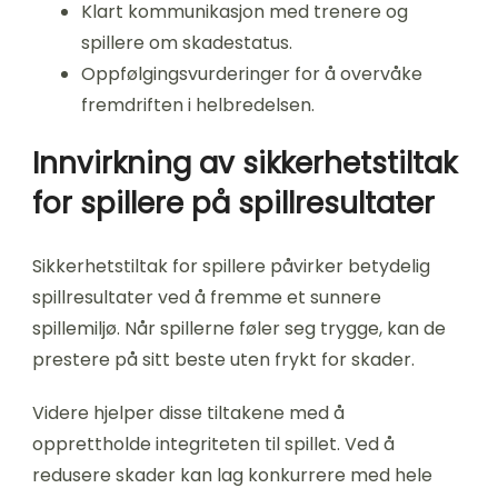
Klart kommunikasjon med trenere og
spillere om skadestatus.
Oppfølgingsvurderinger for å overvåke
fremdriften i helbredelsen.
Innvirkning av sikkerhetstiltak
for spillere på spillresultater
Sikkerhetstiltak for spillere påvirker betydelig
spillresultater ved å fremme et sunnere
spillemiljø. Når spillerne føler seg trygge, kan de
prestere på sitt beste uten frykt for skader.
Videre hjelper disse tiltakene med å
opprettholde integriteten til spillet. Ved å
redusere skader kan lag konkurrere med hele