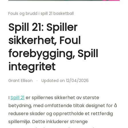
Fouls og brudd i spill 21 basketball
Spill 21: Spiller
sikkerhet, Foul
forebygging, Spill
integritet
Grant Ellison
Updated on
12/04/2026
I
Spill 21
er spillernes sikkerhet av største
betydning, med omfattende tiltak designet for å
redusere skader og opprettholde et rettferdig
spillemiljø. Dette inkluderer strenge