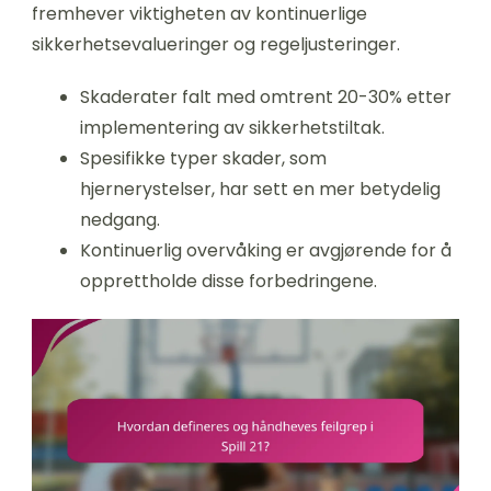
fremhever viktigheten av kontinuerlige
sikkerhetsevalueringer og regeljusteringer.
Skaderater falt med omtrent 20-30% etter
implementering av sikkerhetstiltak.
Spesifikke typer skader, som
hjernerystelser, har sett en mer betydelig
nedgang.
Kontinuerlig overvåking er avgjørende for å
opprettholde disse forbedringene.