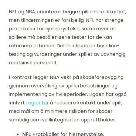
NFL og NBA prioriterer begge spillernes sikkerhet,
men tilnærmingen er forskjellig. NFL har strenge
protokoller for hjernerystelse, som krever at
spillere må bestå en serie tester før de kan
returnere til banen. Dette inkluderer baseline-
testing og vurderinger under spillet av uavhengig
medisinsk personell.
I kontrast legger NBA vekt på skadeforebygging
gjennom overvåking av spillerbelastninger og
implementering av hvileperioder. Ligaen har også
innført
regler for
å redusere kontakt under spill,
med mål om å minimere risikoen for skader
samtidig som spillintegriteten opprettholdes.
NFL:
Protokoller for hjernerystelse,