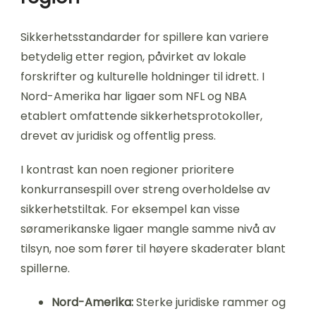
Sikkerhetsstandarder for spillere kan variere
betydelig etter region, påvirket av lokale
forskrifter og kulturelle holdninger til idrett. I
Nord-Amerika har ligaer som NFL og NBA
etablert omfattende sikkerhetsprotokoller,
drevet av juridisk og offentlig press.
I kontrast kan noen regioner prioritere
konkurransespill over streng overholdelse av
sikkerhetstiltak. For eksempel kan visse
søramerikanske ligaer mangle samme nivå av
tilsyn, noe som fører til høyere skaderater blant
spillerne.
Nord-Amerika:
Sterke juridiske rammer og