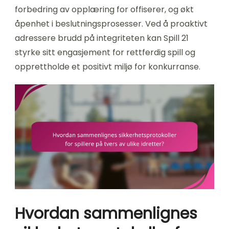
forbedring av opplæring for offiserer, og økt
åpenhet i beslutningsprosesser. Ved å proaktivt
adressere brudd på integriteten kan Spill 21
styrke sitt engasjement for rettferdig spill og
opprettholde et positivt miljø for konkurranse.
Hvordan sammenlignes