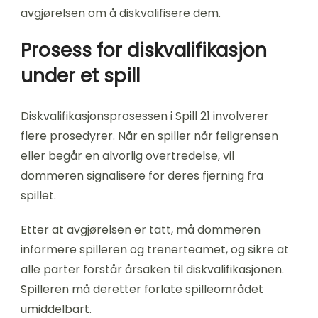
avgjørelsen om å diskvalifisere dem.
Prosess for diskvalifikasjon
under et spill
Diskvalifikasjonsprosessen i Spill 21 involverer
flere prosedyrer. Når en spiller når feilgrensen
eller begår en alvorlig overtredelse, vil
dommeren signalisere for deres fjerning fra
spillet.
Etter at avgjørelsen er tatt, må dommeren
informere spilleren og trenerteamet, og sikre at
alle parter forstår årsaken til diskvalifikasjonen.
Spilleren må deretter forlate spilleområdet
umiddelbart.