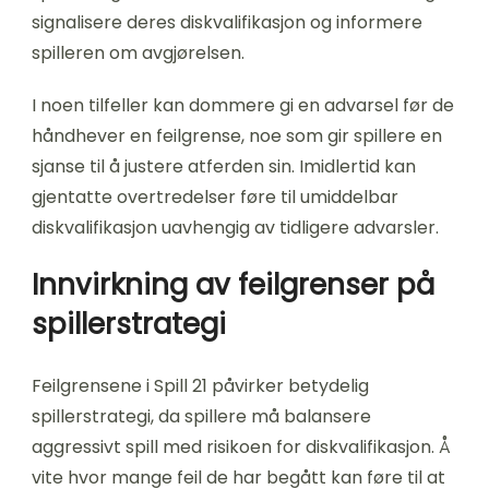
signalisere deres diskvalifikasjon og informere
spilleren om avgjørelsen.
I noen tilfeller kan dommere gi en advarsel før de
håndhever en feilgrense, noe som gir spillere en
sjanse til å justere atferden sin. Imidlertid kan
gjentatte overtredelser føre til umiddelbar
diskvalifikasjon uavhengig av tidligere advarsler.
Innvirkning av feilgrenser på
spillerstrategi
Feilgrensene i Spill 21 påvirker betydelig
spillerstrategi, da spillere må balansere
aggressivt spill med risikoen for diskvalifikasjon. Å
vite hvor mange feil de har begått kan føre til at