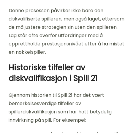
Denne prosessen påvirker ikke bare den
diskvalifiserte spilleren, men også laget, ettersom
de må justere strategien sin uten den spilleren.
Lag står ofte overfor utfordringer med å
opprettholde prestasjonsnivået etter å ha mistet
en nøkkelspiller.
Historiske tilfeller av
diskvalifikasjon i Spill 21
Gjennom historien til Spill 21 har det vært
bemerkelsesverdige tilfeller av
spillerdiskvalifikasjon som har hatt betydelig
innvirkning på spill. For eksempel: