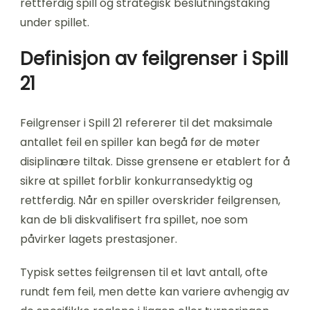
rettferdig spill og strategisk beslutningstaking
under spillet.
Definisjon av feilgrenser i Spill
21
Feilgrenser i Spill 21 refererer til det maksimale
antallet feil en spiller kan begå før de møter
disiplinære tiltak. Disse grensene er etablert for å
sikre at spillet forblir konkurransedyktig og
rettferdig. Når en spiller overskrider feilgrensen,
kan de bli diskvalifisert fra spillet, noe som
påvirker lagets prestasjoner.
Typisk settes feilgrensen til et lavt antall, ofte
rundt fem feil, men dette kan variere avhengig av