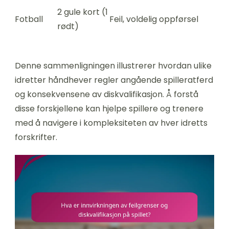
2 gule kort (1
Fotball
Feil, voldelig oppførsel
rødt)
Denne sammenligningen illustrerer hvordan ulike
idretter håndhever regler angående spilleratferd
og konsekvensene av diskvalifikasjon. Å forstå
disse forskjellene kan hjelpe spillere og trenere
med å navigere i kompleksiteten av hver idretts
forskrifter.