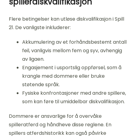
spillerdiskvalifikasjon
Flere betingelser kan utløse diskvalifikasjon i Spill
21. De vanligste inkluderer:
Akkumulering av et forhåndsbestemt antall
feil, vanligvis mellom fem og syv, avhengig
av ligaen.
Engasjement i usportslig oppførsel, som å
krangle med dommere eller bruke
støtende språk.
Fysiske konfrontasjoner med andre spillere,
som kan føre til umiddelbar diskvalifikasjon.
Dommere er ansvarlige for å overvåke
spilleratferd og håndheve disse reglene. En
spillers atferdshistorikk kan også påvirke