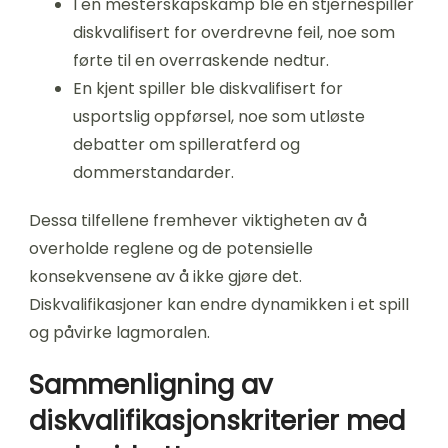
I en mesterskapskamp ble en stjernespiller
diskvalifisert for overdrevne feil, noe som
førte til en overraskende nedtur.
En kjent spiller ble diskvalifisert for
usportslig oppførsel, noe som utløste
debatter om spilleratferd og
dommerstandarder.
Dessa tilfellene fremhever viktigheten av å
overholde reglene og de potensielle
konsekvensene av å ikke gjøre det.
Diskvalifikasjoner kan endre dynamikken i et spill
og påvirke lagmoralen.
Sammenligning av
diskvalifikasjonskriterier med