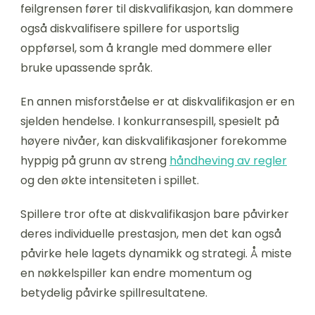
feilgrensen fører til diskvalifikasjon, kan dommere
også diskvalifisere spillere for usportslig
oppførsel, som å krangle med dommere eller
bruke upassende språk.
En annen misforståelse er at diskvalifikasjon er en
sjelden hendelse. I konkurransespill, spesielt på
høyere nivåer, kan diskvalifikasjoner forekomme
hyppig på grunn av streng
håndheving av regler
og den økte intensiteten i spillet.
Spillere tror ofte at diskvalifikasjon bare påvirker
deres individuelle prestasjon, men det kan også
påvirke hele lagets dynamikk og strategi. Å miste
en nøkkelspiller kan endre momentum og
betydelig påvirke spillresultatene.