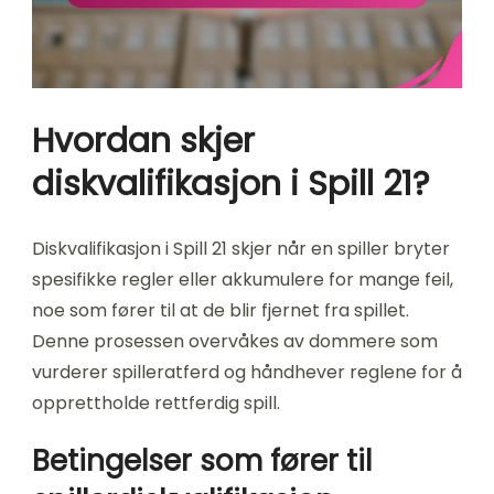
Hvordan skjer
diskvalifikasjon i Spill 21?
Diskvalifikasjon i Spill 21 skjer når en spiller bryter
spesifikke regler eller akkumulere for mange feil,
noe som fører til at de blir fjernet fra spillet.
Denne prosessen overvåkes av dommere som
vurderer spilleratferd og håndhever reglene for å
opprettholde rettferdig spill.
Betingelser som fører til