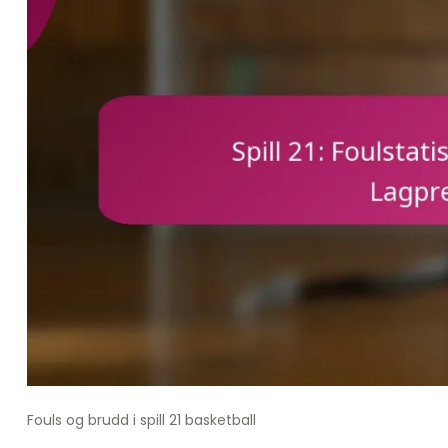
Fouls og brudd i spill 21 basketball