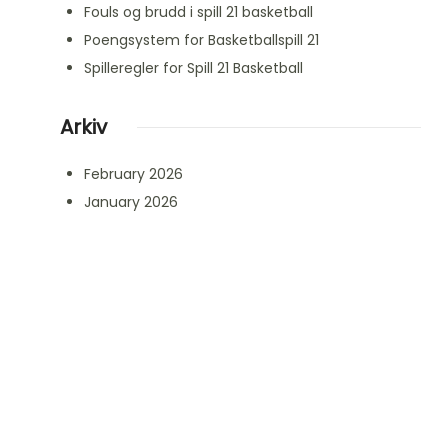
Fouls og brudd i spill 21 basketball
Poengsystem for Basketballspill 21
Spilleregler for Spill 21 Basketball
Arkiv
February 2026
January 2026