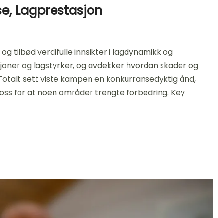
lyse, Lagprestasjon
og tilbød verdifulle innsikter i lagdynamikk og
asjoner og lagstyrker, og avdekker hvordan skader og
otalt sett viste kampen en konkurransedyktig ånd,
ross for at noen områder trengte forbedring. Key