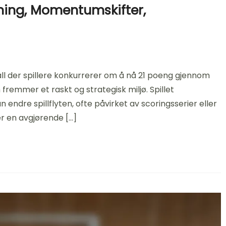
ning, Momentumskifter,
l der spillere konkurrerer om å nå 21 poeng gjennom
remmer et raskt og strategisk miljø. Spillet
dre spillflyten, ofte påvirket av scoringsserier eller
ker en avgjørende […]