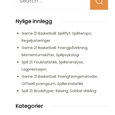
for
Something?
Nylige innlegg
Game 21 Basketball: Spillflyt, Spilltempo,
Regeljusteringer
Game 21 Basketball: Poengpåvirkning,
Momentumskifter, Spillpsykologi
Spill 21: Foulstatistikk, Spilleranalyse,
Lagprestasjon
Game 21 Basketball: Poengføringsmetoder,
Offisiell poengsum, Spillerstatistikk
Spill 21: Bruddtyper, Reising, Dobbel dribling
Kategorier