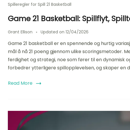
Spilleregler for Spill 21 Basketball
Game 21 Basketball: Spillflyt, Spil
Grant Ellison
Updated on
12/04/2026
Game 21 basketball er en spennende og hurtig variasjo
mål å nå 21 poeng gjennom ulike scoringsmetoder. Med 
ferdighet og strategi, noe som fører til en dynamisk
forbedrer ytterligere spillopplevelsen, og skaper en di
Read More