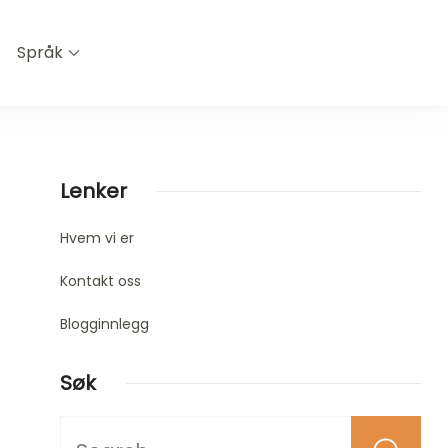
Språk
Lenker
Hvem vi er
Kontakt oss
Blogginnlegg
Søk
Looking