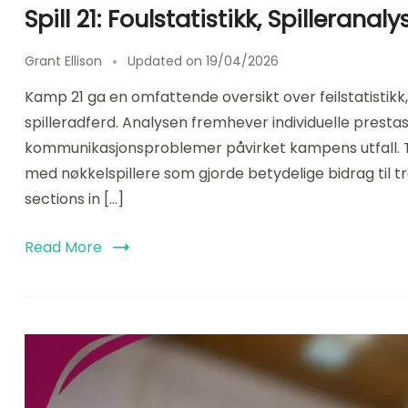
Spill 21: Foulstatistikk, Spillerana
Grant Ellison
Updated on
19/04/2026
Kamp 21 ga en omfattende oversikt over feilstatistikk, 
spilleradferd. Analysen fremhever individuelle prest
kommunikasjonsproblemer påvirket kampens utfall. T
med nøkkelspillere som gjorde betydelige bidrag til t
sections in […]
Read More